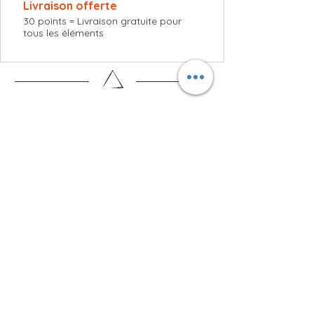
Livraison offerte
30 points = Livraison gratuite pour
tous les éléments
Menu
Informations utiles
Restons connectés
© 2023 par Caroline POMMIER.
Créé avec
Wix.com